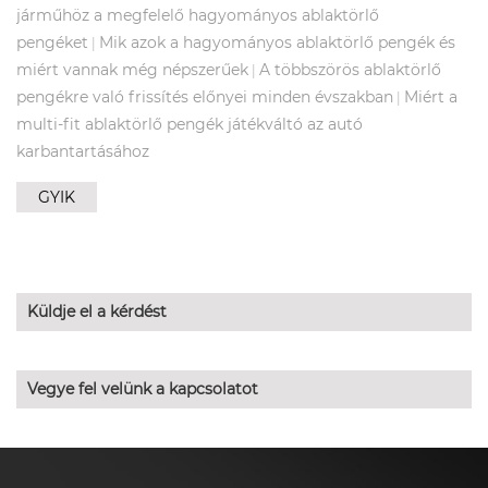
járműhöz a megfelelő hagyományos ablaktörlő
pengéket
Mik azok a hagyományos ablaktörlő pengék és
|
miért vannak még népszerűek
A többszörös ablaktörlő
|
pengékre való frissítés előnyei minden évszakban
Miért a
|
multi-fit ablaktörlő pengék játékváltó az autó
karbantartásához
GYIK
Küldje el a kérdést
Vegye fel velünk a kapcsolatot