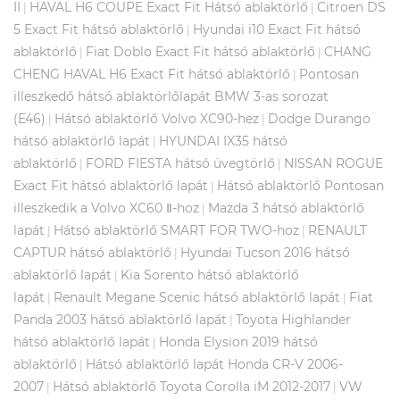
II
HAVAL H6 COUPE Exact Fit Hátsó ablaktörlő
Citroen DS
|
|
5 Exact Fit hátsó ablaktörlő
Hyundai i10 Exact Fit hátsó
|
ablaktörlő
Fiat Doblo Exact Fit hátsó ablaktörlő
CHANG
|
|
CHENG HAVAL H6 Exact Fit hátsó ablaktörlő
Pontosan
|
illeszkedő hátsó ablaktörlőlapát BMW 3-as sorozat
(E46)
Hátsó ablaktörlő Volvo XC90-hez
Dodge Durango
|
|
hátsó ablaktörlő lapát
HYUNDAI IX35 hátsó
|
ablaktörlő
FORD FIESTA hátsó üvegtörlő
NISSAN ROGUE
|
|
Exact Fit hátsó ablaktörlő lapát
Hátsó ablaktörlő Pontosan
|
illeszkedik a Volvo XC60 Ⅱ-hoz
Mazda 3 hátsó ablaktörlő
|
lapát
Hátsó ablaktörlő SMART FOR TWO-hoz
RENAULT
|
|
CAPTUR hátsó ablaktörlő
Hyundai Tucson 2016 hátsó
|
ablaktörlő lapát
Kia Sorento hátsó ablaktörlő
|
lapát
Renault Megane Scenic hátsó ablaktörlő lapát
Fiat
|
|
Panda 2003 hátsó ablaktörlő lapát
Toyota Highlander
|
hátsó ablaktörlő lapát
Honda Elysion 2019 hátsó
|
ablaktörlő
Hátsó ablaktörlő lapát Honda CR-V 2006-
|
2007
Hátsó ablaktörlő Toyota Corolla iM 2012-2017
VW
|
|