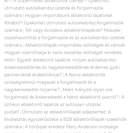
ki?
A vízpermetes ablaktörlők cseréje – Gyakorlati
|
útmutató autóalkatrész-üzletek és forgalmazók
számára
Hogyan importáljunk ablaktörlő lapátokat
|
Kínából? Gyakorlati útmutató autóalkatrész-forgalmazók
számára
Téli vagy évszakos ablaktörlőlapátok? Műszaki
|
összehasonlítás a forgalmazók és az autóalkatrész-üzletek
számára
Ablaktörlőlapát-importálási költségek és vámok:
|
Hogyan számíthatja ki valós leszállási költségét rendelés
előtt
Egyedi ablaktörlő lapátok: milyen autóalkatrész-
|
kiskereskedőknek és nagykereskedőknek érdemes gyári
partnerüknél érdeklődniük?
A Noice ablaktörlők
|
szükségtelenül magasak a forgalmazók és a
nagykereskedők hozamai?
Miért hiányzik olyan sok
|
forgalmazó és kiskereskedő a hátsó ablaktörlő piacról?
A
|
szilikon ablaktörlő lapátok az autóipari utópiac
jövője?
Útmutató az ablaktörlőlapát-adapterhez: A
|
kiválasztás egyszerűsítése a B2B ablaktörlőlapát-szakértők
számára
A törlőipar eredete: Mary Anderson öröksége
|