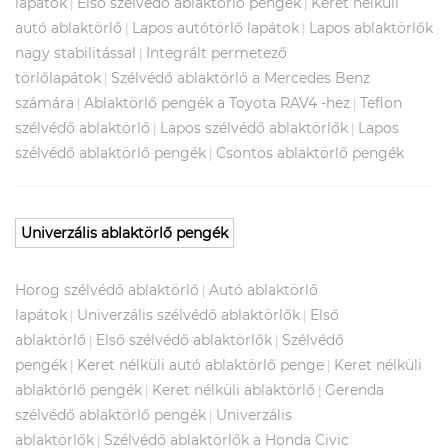
lapátok
Első szélvédő ablaktörlő pengék
Keret nélküli
|
|
autó ablaktörlő
Lapos autótörlő lapátok
Lapos ablaktörlők
|
|
nagy stabilitással
Integrált permetező
|
törlőlapátok
Szélvédő ablaktörlő a Mercedes Benz
|
számára
Ablaktörlő pengék a Toyota RAV4 -hez
Teflon
|
|
szélvédő ablaktörlő
Lapos szélvédő ablaktörlők
Lapos
|
|
szélvédő ablaktörlő pengék
Csontos ablaktörlő pengék
|
Univerzális ablaktörlő pengék
Horog szélvédő ablaktörlő
Autó ablaktörlő
|
lapátok
Univerzális szélvédő ablaktörlők
Első
|
|
ablaktörlő
Első szélvédő ablaktörlők
Szélvédő
|
|
pengék
Keret nélküli autó ablaktörlő penge
Keret nélküli
|
|
ablaktörlő pengék
Keret nélküli ablaktörlő
Gerenda
|
|
szélvédő ablaktörlő pengék
Univerzális
|
ablaktörlők
Szélvédő ablaktörlők a Honda Civic
|