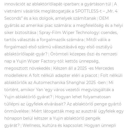
innovációt az ablaktörlőlapát-iparban: a gyártáson túl
A
|
vietnámi vásárlók meglátogatják a SPOTTLESS-t – „Mr. 4
Seconds” és a kis dolgok, amelyek számítanak
OEM
|
gyártás az amerikai piac számára: a megfelelőség és a helyi
siker biztosítása
Spray-Film Wiper Technology: csendes,
|
tartós választás a forgalmazók számára
Mitől válik a
|
forgalmazó első számú választásává egy első osztályú
ablaktörlőlapát-gyár?
Örömteli közepes őszi és nemzeti
|
nap a Yujin Wiper Factory-tól: kettős ünnepség,
megosztott növekedés
Készen áll a 2025 -es Mercedes
|
modellekre: A folt nélküli adapter eléri a piacot
Folt nélküli
|
ablaktörlők az Automechanika Shanghai 2025 -ben
Mi
|
történt, amikor Yan 'egy város vezetői megvizsgálták a
Yujin ablaktörlő gyárat?
Hogyan lehet folyamatosan
|
túllépni az ügyfelek elvárásait? Az ablaktörlő penge gyártó
önművelése
Miért látogatták meg az ausztrál ügyfelek egy
|
hónapon belül kétszer a Yujin ablaktörlő pengék
gyárát?
Wellness, kultúra és kapcsolat: Hogyan ünnepli
|