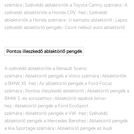
számára
Szélvédő ablaktörlők a Toyota Camry számára
A
|
|
szélvédő ablaktörlők a Honda CRV -hez
Szélvédő
|
ablaktörlők a Honda számára
U kampós ablaktörlő
Lapos
|
|
szélvédő ablaktörlő pengék
Csont nélküli autó ablaktörlő
|
Pontos illeszkedő ablaktörlő pengék
A szélvédő ablaktörlők a Renault Scenic
számára
Ablaktörlő pengék a Volvo számára
Ablaktörlők
|
|
a BMW X5 -hez
Az ablaktörlő pengék a Ford Focus
|
számára
Pontos illeszkedő ablaktörlő
Ablaktörlő pengék a
|
|
BMW 5 -es sorozathoz
Ablaktörlő lapátok bmw-
|
hez
Ablaktörlő pengék a Ford EcoSport
|
számára
Ablaktörlő pengék a VW -hez
Szélvédő
|
|
ablaktörlő pengék a Mercedes Benzhez
Ablaktörlő pengék
|
a Kia Sportage számára
Ablaktörlő pengék az Audi
|