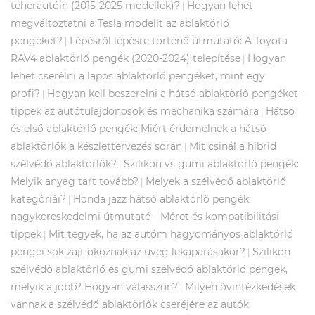
teherautóin (2015-2025 modellek)?
Hogyan lehet
|
megváltoztatni a Tesla modellt az ablaktörlő
pengéket?
Lépésről lépésre történő útmutató: A Toyota
|
RAV4 ablaktörlő pengék (2020-2024) telepítése
Hogyan
|
lehet cserélni a lapos ablaktörlő pengéket, mint egy
profi?
Hogyan kell beszerelni a hátsó ablaktörlő pengéket -
|
tippek az autótulajdonosok és mechanika számára
Hátsó
|
és első ablaktörlő pengék: Miért érdemelnek a hátsó
ablaktörlők a készlettervezés során
Mit csinál a hibrid
|
szélvédő ablaktörlők?
Szilikon vs gumi ablaktörlő pengék:
|
Melyik anyag tart tovább?
Melyek a szélvédő ablaktörlő
|
kategóriái?
Honda jazz hátsó ablaktörlő pengék
|
nagykereskedelmi útmutató - Méret és kompatibilitási
tippek
Mit tegyek, ha az autóm hagyományos ablaktörlő
|
pengéi sok zajt okoznak az üveg lekaparásakor?
Szilikon
|
szélvédő ablaktörlő és gumi szélvédő ablaktörlő pengék,
melyik a jobb? Hogyan válasszon?
Milyen óvintézkedések
|
vannak a szélvédő ablaktörlők cseréjére az autók