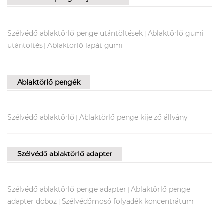
Szélvédő ablaktörlő penge utántöltések
Ablaktörlő gumi
|
utántöltés
Ablaktörlő lapát gumi
|
Ablaktörlő pengék
Szélvédő ablaktörlő
Ablaktörlő penge kijelző állvány
|
Szélvédő ablaktörlő adapter
Szélvédő ablaktörlő penge adapter
Ablaktörlő penge
|
adapter doboz
Szélvédőmosó folyadék koncentrátum
|