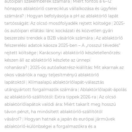
autóipari szakemberek számára
Miért fontos a 6–12
|
hónapos ablaktörlő csereciklus vállalkozása és ügyfelei
számára?
Hogyan befolyásolja a pH az ablaktörlő lapát
|
tartósságát: Az olcsó mosófolyadék rejtett költsége
2025-
|
ös autóipari ellátási lánc kockázati és közvetlen gyári
beszerzési trendek a B2B vásárlók számára
Az ablaktörlő
|
felszerelési adatok káosza 2025-ben – A „rosszul tévedés”
rejtett költsége
Karácsonyi ablaktörlő készletellenőrzés:
|
készen áll az ablaktörlő készlete az ünnepi
rohanásra?
2025-ös autóalkatrész-kiállítás: Mit akarnak az
|
okos vásárlók a nagy teljesítményű ablaktörlő
lapátoktól
Klímaalapú ablaktörlőlapát-választás
|
utángyártott forgalmazók számára
Ablaktörlőlapát-ápolás
|
az ablaktörlő-szállítótól: Extra tippek 2026-ra
Az olcsó
|
ablaktörlőlapátok valódi ára: Miért takarít meg hosszú
távon pénzt, ha minősített ablaktörlő-szállítótól
vásárol?
Hogyan hatnak a japán és európai járművek
|
ablaktörlő-különbségei a forgalmazókra és a