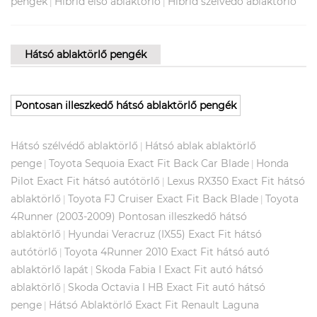
pengék
Hibrid első ablaktörlő
Hibrid szélvédő ablaktörlő
|
|
Hátsó ablaktörlő pengék
Pontosan illeszkedő hátsó ablaktörlő pengék
Hátsó szélvédő ablaktörlő
Hátsó ablak ablaktörlő
|
penge
Toyota Sequoia Exact Fit Back Car Blade
Honda
|
|
Pilot Exact Fit hátsó autótörlő
Lexus RX350 Exact Fit hátsó
|
ablaktörlő
Toyota FJ Cruiser Exact Fit Back Blade
Toyota
|
|
4Runner (2003-2009) Pontosan illeszkedő hátsó
ablaktörlő
Hyundai Veracruz (IX55) Exact Fit hátsó
|
autótörlő
Toyota 4Runner 2010 Exact Fit hátsó autó
|
ablaktörlő lapát
Skoda Fabia I Exact Fit autó hátsó
|
ablaktörlő
Skoda Octavia I HB Exact Fit autó hátsó
|
penge
Hátsó Ablaktörlő Exact Fit Renault Laguna
|