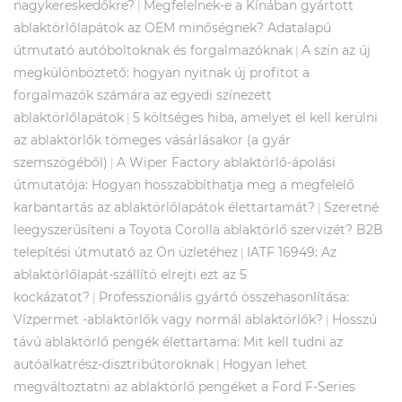
nagykereskedőkre?
Megfelelnek-e a Kínában gyártott
|
ablaktörlőlapátok az OEM minőségnek? Adatalapú
útmutató autóboltoknak és forgalmazóknak
A szín az új
|
megkülönböztető: hogyan nyitnak új profitot a
forgalmazók számára az egyedi színezett
ablaktörlőlapátok
5 költséges hiba, amelyet el kell kerülni
|
az ablaktörlők tömeges vásárlásakor (a gyár
szemszögéből)
A Wiper Factory ablaktörlő-ápolási
|
útmutatója: Hogyan hosszabbíthatja meg a megfelelő
karbantartás az ablaktörlőlapátok élettartamát?
Szeretné
|
leegyszerűsíteni a Toyota Corolla ablaktörlő szervizét? B2B
telepítési útmutató az Ön üzletéhez
IATF 16949: Az
|
ablaktörlőlapát-szállító elrejti ezt az 5
kockázatot?
Professzionális gyártó összehasonlítása:
|
Vízpermet -ablaktörlők vagy normál ablaktörlők?
Hosszú
|
távú ablaktörlő pengék élettartama: Mit kell tudni az
autóalkatrész-disztribútoroknak
Hogyan lehet
|
megváltoztatni az ablaktörlő pengéket a Ford F-Series