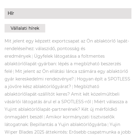
Hír
Vállalati hírek
Mit jelent egy képzett exportcsapat az Ön ablaktörlő lapát-
rendeléseihez: válaszidő, pontosság és
eredmények
Ügyfelek látogatása a foltmentes
|
ablaktörlőlapát-gyárban: lépés a megbízható beszerzés
felé
Mit jelent az Ön ellátási lánca számára egy ablaktörlő
|
gyár kereskedelmi rendezvénye?
Hogyan épít a SPOTLESS
|
a jövőre kész ablaktörlőgyárat?
Megbízható
|
ablaktörlőlapát-szállítót keres? Amit két közelmúltbeli
vásárlói látogatás árul el a SPOTLESS-ről
Miért válassza a
|
Yujint ablaktörlőlapát-partnerének? Két új mérföldkő
önmagáért beszél
Amikor kormányzati tisztviselők
|
látogatnak: Bepillantás a Yujin ablaktörlőgyárba
Yujin
|
Wiper Blades 2025 áttekintés: Erősebb csapatmunka a jobb