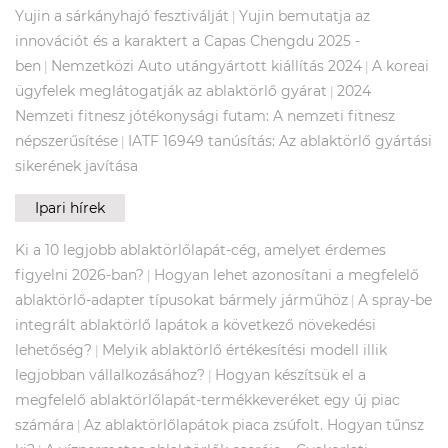
Yujin a sárkányhajó fesztiválját
Yujin bemutatja az
|
innovációt és a karaktert a Capas Chengdu 2025 -
ben
Nemzetközi Auto utángyártott kiállítás 2024
A koreai
|
|
ügyfelek meglátogatják az ablaktörlő gyárat
2024
|
Nemzeti fitnesz jótékonysági futam: A nemzeti fitnesz
népszerűsítése
IATF 16949 tanúsítás: Az ablaktörlő gyártási
|
sikerének javítása
Ipari hírek
Ki a 10 legjobb ablaktörlőlapát-cég, amelyet érdemes
figyelni 2026-ban?
Hogyan lehet azonosítani a megfelelő
|
ablaktörlő-adapter típusokat bármely járműhöz
A spray-be
|
integrált ablaktörlő lapátok a következő növekedési
lehetőség?
Melyik ablaktörlő értékesítési modell illik
|
legjobban vállalkozásához?
Hogyan készítsük el a
|
megfelelő ablaktörlőlapát-termékkeveréket egy új piac
számára
Az ablaktörlőlapátok piaca zsúfolt. Hogyan tűnsz
|