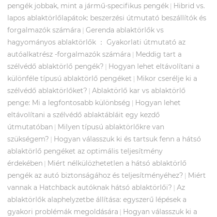
pengék jobbak, mint a jármű-specifikus pengék
Hibrid vs.
|
lapos ablaktörlőlapátok: beszerzési útmutató beszállítók és
forgalmazók számára
Gerenda ablaktörlők vs
|
hagyományos ablaktörlők ： Gyakorlati útmutató az
autóalkatrész -forgalmazók számára
Meddig tart a
|
szélvédő ablaktörlő pengék?
Hogyan lehet eltávolítani a
|
különféle típusú ablaktörlő pengéket
Mikor cserélje ki a
|
szélvédő ablaktörlőket?
Ablaktörlő kar vs ablaktörlő
|
penge: Mi a legfontosabb különbség
Hogyan lehet
|
eltávolítani a szélvédő ablaktábláit egy kezdő
útmutatóban
Milyen típusú ablaktörlőkre van
|
szükségem?
Hogyan válasszuk ki és tartsuk fenn a hátsó
|
ablaktörlő pengéket az optimális teljesítmény
érdekében
Miért nélkülözhetetlen a hátsó ablaktörlő
|
pengék az autó biztonságához és teljesítményéhez?
Miért
|
vannak a Hatchback autóknak hátsó ablaktörlői?
Az
|
ablaktörlők alaphelyzetbe állítása: egyszerű lépések a
gyakori problémák megoldására
Hogyan válasszuk ki a
|