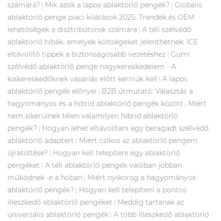
számára?
Mik azok a lapos ablaktörlő pengék?
Globális
|
|
ablaktörlő penge piaci kilátások 2025: Trendek és OEM
lehetőségek a disztribútorok számára
A téli szélvédő
|
ablaktörlő hibák, amelyek költségeket jelenthetnek: ICE
eltávolító tippek a biztonságosabb vezetéshez
Gumi
|
szélvédő ablaktörlő penge nagykereskedelem - A
kiskereskedőknek vásárlás előtt kérniük kell
A lapos
|
ablaktörlő pengék előnyei
B2B útmutató: Választás a
|
hagyományos és a hibrid ablaktörlő pengék között
Miért
|
nem sikerülnek télen valamilyen hibrid ablaktörlő
pengék?
Hogyan lehet eltávolítani egy beragadt szélvédő
|
ablaktörlő adaptert
Miért csíkos az ablaktörlő pengem
|
újratöltése?
Hogyan kell telepíteni egy ablaktörlő
|
pengéket
A téli ablaktörlő pengék valóban jobban
|
működnek -e a hóban
Miért nyikorog a hagyományos
|
ablaktörlő pengék?
Hogyan kell telepíteni a pontos
|
illeszkedő ablaktörlő pengéket
Meddig tartanak az
|
univerzális ablaktörlő pengék
A több illeszkedő ablaktörlő
|