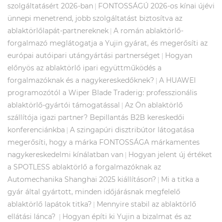
szolgáltatásért 2026-ban
FONTOSSÁGÚ 2026-os kínai újévi
|
ünnepi menetrend, jobb szolgáltatást biztosítva az
ablaktörlőlapát-partnereknek
A román ablaktörlő-
|
forgalmazó meglátogatja a Yujin gyárat, és megerősíti az
európai autóipari utángyártási partnerséget
Hogyan
|
előnyös az ablaktörlő ipari együttműködés a
forgalmazóknak és a nagykereskedőknek?
A HUAWEI
|
programozótól a Wiper Blade Traderig: professzionális
ablaktörlő-gyártói támogatással
Az Ön ablaktörlő
|
szállítója igazi partner? Bepillantás B2B kereskedői
konferenciánkba
A szingapúri disztribútor látogatása
|
megerősíti, hogy a márka FONTOSSÁGA márkamentes
nagykereskedelmi kínálatban van
Hogyan jelent új értéket
|
a SPOTLESS ablaktörlő a forgalmazóknak az
Automechanika Shanghai 2025 kiállításon?
Mi a titka a
|
gyár által gyártott, minden időjárásnak megfelelő
ablaktörlő lapátok titka?
Mennyire stabil az ablaktörlő
|
ellátási lánca?
Hogyan építi ki Yujin a bizalmat és az
|