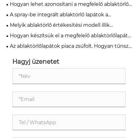
érdemes figyelni 2026-ban?
Hogyan lehet azonosítani a megfelelő ablaktörlő-
adapter típusokat bármely járműhöz
A spray-be integrált ablaktörlő lapátok a
következő növekedési lehetőség?
Melyik ablaktörlő értékesítési modell illik
legjobban vállalkozásához?
Hogyan készítsük el a megfelelő ablaktörlőlapát-
termékkeveréket egy új piac számára
Az ablaktörlőlapátok piaca zsúfolt. Hogyan tűnsz
ki?
Hagyj üzenetet