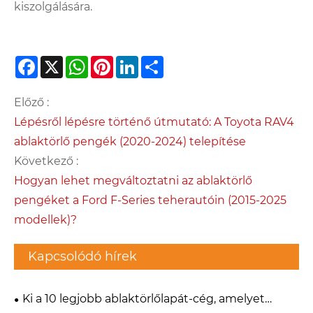
kiszolgálására.
Facebook
X
WhatsApp
Pinterest
LinkedIn
Share
Előző :
Lépésről lépésre történő útmutató: A Toyota RAV4
ablaktörlő pengék (2020-2024) telepítése
Következő :
Hogyan lehet megváltoztatni az ablaktörlő
pengéket a Ford F-Series teherautóin (2015-2025
modellek)?
Kapcsolódó hírek
Ki a 10 legjobb ablaktörlőlapát-cég, amelyet