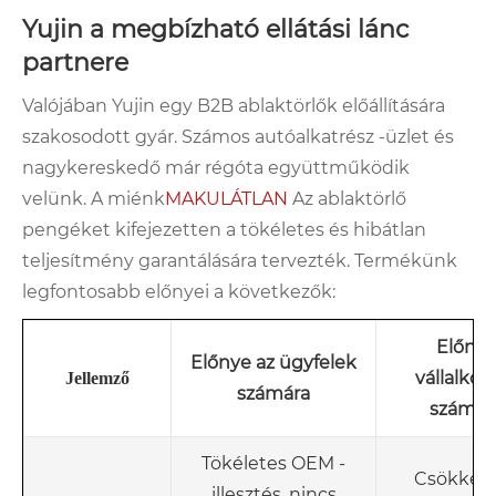
Yujin a megbízható ellátási lánc
partnere
Valójában Yujin egy B2B ablaktörlők előállítására
szakosodott gyár. Számos autóalkatrész -üzlet és
nagykereskedő már régóta együttműködik
velünk. A miénk
MAKULÁTLAN
Az ablaktörlő
pengéket kifejezetten a tökéletes és hibátlan
teljesítmény garantálására tervezték. Termékünk
legfontosabb előnyei a következők:
Előny
Előnye az ügyfelek
vállalkoz
Jellemző
számára
számár
Tökéletes OEM -
Csökkent
illesztés, nincs