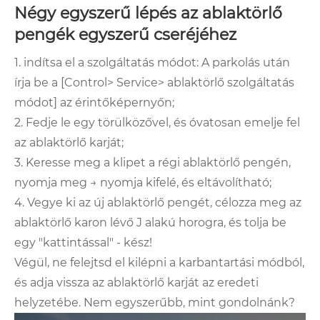
Négy egyszerű lépés az ablaktörlő
pengék egyszerű cseréjéhez
1. indítsa el a szolgáltatás módot: A parkolás után
írja be a [Control> Service> ablaktörlő szolgáltatás
módot] az érintőképernyőn;
2. Fedje le egy törülközővel, és óvatosan emelje fel
az ablaktörlő karját;
3. Keresse meg a klipet a régi ablaktörlő pengén,
nyomja meg → nyomja kifelé, és eltávolítható;
4. Vegye ki az új ablaktörlő pengét, célozza meg az
ablaktörlő karon lévő J alakú horogra, és tolja be
egy "kattintással" - kész!
Végül, ne felejtsd el kilépni a karbantartási módból,
és adja vissza az ablaktörlő karját az eredeti
helyzetébe. Nem egyszerűbb, mint gondolnánk?