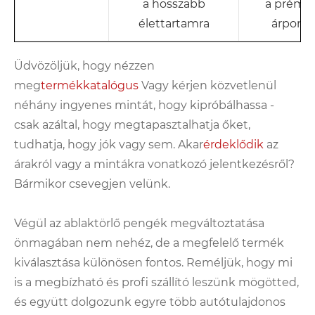
a hosszabb
a prémi
élettartamra
árponto
Üdvözöljük, hogy nézzen
meg
termékkatalógus
Vagy kérjen közvetlenül
néhány ingyenes mintát, hogy kipróbálhassa -
csak azáltal, hogy megtapasztalhatja őket,
tudhatja, hogy jók vagy sem. Akar
érdeklődik
az
árakról vagy a mintákra vonatkozó jelentkezésről?
Bármikor csevegjen velünk.
Végül az ablaktörlő pengék megváltoztatása
önmagában nem nehéz, de a megfelelő termék
kiválasztása különösen fontos. Reméljük, hogy mi
is a megbízható és profi szállító leszünk mögötted,
és együtt dolgozunk egyre több autótulajdonos