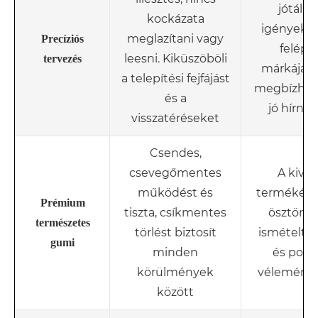
jótállás
kockázata
igényeket
meglazítani vagy
Precíziós
felépít
leesni. Kiküszöböli
tervezés
márkájána
a telepítési fejfájást
megbízhat
és a
jó hírne
visszatéréseket
Csendes,
csevegőmentes
A kivál
működést és
termékél
Prémium
tiszta, csíkmentes
ösztönzi
természetes
törlést biztosít
ismételt üz
gumi
minden
és pozit
körülmények
vélemény
között