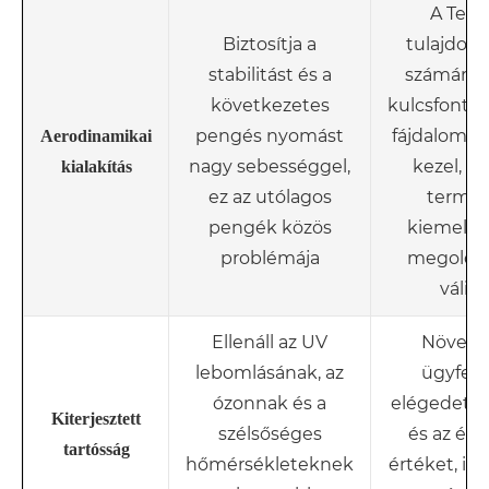
A Tesla
Biztosítja a
tulajdono
stabilitást és a
számára 
következetes
kulcsfonto
pengés nyomást
fájdalompo
Aerodinamikai
nagy sebességgel,
kezel, íg
kialakítás
ez az utólagos
termé
pengék közös
kiemelk
problémája
megoldá
válik
Ellenáll az UV
Növeli 
lebomlásának, az
ügyfele
ózonnak és a
elégedetts
Kiterjesztett
szélsőséges
és az észl
tartósság
hőmérsékleteknek
értéket, iga