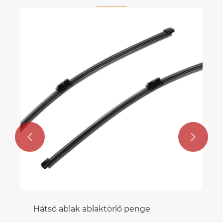


Hátsó ablak ablaktörlő penge