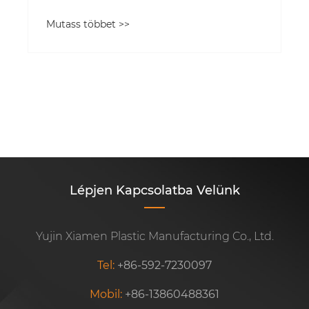
lehetőségek a disztribútorok számára
Mutass többet >>
Lépjen Kapcsolatba Velünk
Yujin Xiamen Plastic Manufacturing Co., Ltd.
Tel:
+86-592-7230097
Mobil:
+86-13860488361