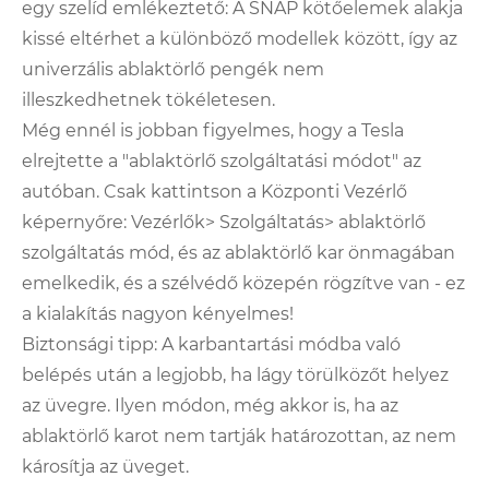
egy szelíd emlékeztető: A SNAP kötőelemek alakja
kissé eltérhet a különböző modellek között, így az
univerzális ablaktörlő pengék nem
illeszkedhetnek tökéletesen.
Még ennél is jobban figyelmes, hogy a Tesla
elrejtette a "ablaktörlő szolgáltatási módot" az
autóban. Csak kattintson a Központi Vezérlő
képernyőre: Vezérlők> Szolgáltatás> ablaktörlő
szolgáltatás mód, és az ablaktörlő kar önmagában
emelkedik, és a szélvédő közepén rögzítve van - ez
a kialakítás nagyon kényelmes!
Biztonsági tipp: A karbantartási módba való
belépés után a legjobb, ha lágy törülközőt helyez
az üvegre. Ilyen módon, még akkor is, ha az
ablaktörlő karot nem tartják határozottan, az nem
károsítja az üveget.