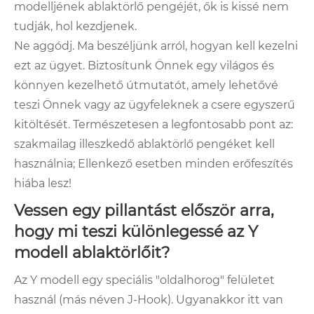
modelljének ablaktörlő pengéjét, ők is kissé nem
tudják, hol kezdjenek.
Ne aggódj. Ma beszéljünk arról, hogyan kell kezelni
ezt az ügyet. Biztosítunk Önnek egy világos és
könnyen kezelhető útmutatót, amely lehetővé
teszi Önnek vagy az ügyfeleknek a csere egyszerű
kitöltését. Természetesen a legfontosabb pont az:
szakmailag illeszkedő ablaktörlő pengéket kell
használnia; Ellenkező esetben minden erőfeszítés
hiába lesz!
Vessen egy pillantást először arra,
hogy mi teszi különlegessé az Y
modell ablaktörlőit?
Az Y modell egy speciális "oldalhorog" felületet
használ (más néven J-Hook). Ugyanakkor itt van