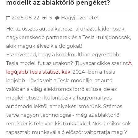
modellt az ablaktörlő pengéket?
2025-08-22
5
Hagyj üzenetet
Hé, az összes autóalkatrész -áruháztulajdonosok,
nagykereskedő partnerek és a Tesla -tulajdonosok,
akik maguk élvezik a dolgokat!
Észrevetted, hogy a közelmúltban egyre több
Tesla modell fut az utakon? (Buyacar cikke szerint
A
legújabb Tesla statisztikák
, 2024 -ben a Tesla
legjobb - lövés volt a Tesla modellje, az autó
valóban a világ elektromos forró stílusa, de ez
meglehetősen különbözik a hagyományos
autómodellektől, amelyeket ismerünk. Számos
terve nagyon technológiai - még az ablaktörlő
rendszer is tele van kis trükkökkel. Nos, amikor sok
tapasztalt munkavállaló először változtatja meg Y