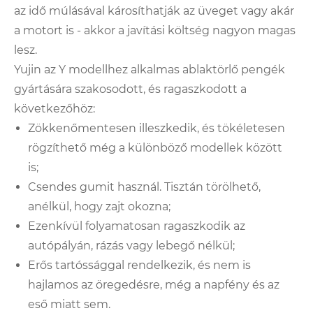
az idő múlásával károsíthatják az üveget vagy akár
a motort is - akkor a javítási költség nagyon magas
lesz.
Yujin az Y modellhez alkalmas ablaktörlő pengék
gyártására szakosodott, és ragaszkodott a
következőhöz:
Zökkenőmentesen illeszkedik, és tökéletesen
rögzíthető még a különböző modellek között
is;
Csendes gumit használ. Tisztán törölhető,
anélkül, hogy zajt okozna;
Ezenkívül folyamatosan ragaszkodik az
autópályán, rázás vagy lebegő nélkül;
Erős tartóssággal rendelkezik, és nem is
hajlamos az öregedésre, még a napfény és az
eső miatt sem.