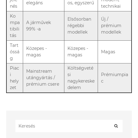
elegáns
os, egyszerű
nés
technikai
Ko
Elsősorban
Új /
mpa
A járművek
régebbi
prémium
tibili
99% -a
modellek
modellek
tás
Tart
Közepes -
Közepes -
óssá
Magas
magas
magas
g
Piac
Költségveté
Mainstream
i
si
Prémiumpia
utángyártás /
hely
nagykereske
c
prémium csere
zet
delem