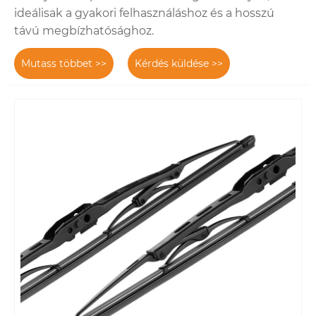
ideálisak a gyakori felhasználáshoz és a hosszú
távú megbízhatósághoz.
Mutass többet >>
Kérdés küldése >>