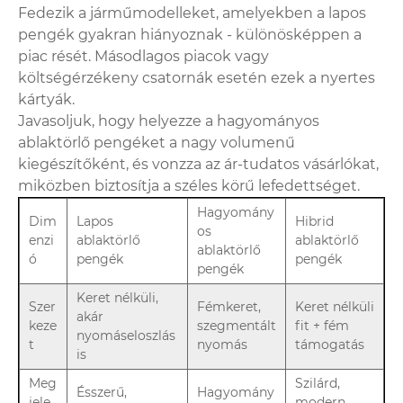
Fedezik a járműmodelleket, amelyekben a lapos
pengék gyakran hiányoznak - különösképpen a
piac rését. Másodlagos piacok vagy
költségérzékeny csatornák esetén ezek a nyertes
kártyák.
Javasoljuk, hogy helyezze a hagyományos
ablaktörlő pengéket a nagy volumenű
kiegészítőként, és vonzza az ár-tudatos vásárlókat,
miközben biztosítja a széles körű lefedettséget.
Hagyomány
Dim
Lapos
Hibrid
os
enzi
ablaktörlő
ablaktörlő
ablaktörlő
ó
pengék
pengék
pengék
Keret nélküli,
Szer
Fémkeret,
Keret nélküli
akár
keze
szegmentált
fit + fém
nyomáseloszlás
t
nyomás
támogatás
is
Meg
Szilárd,
Ésszerű,
Hagyomány
jele
modern,