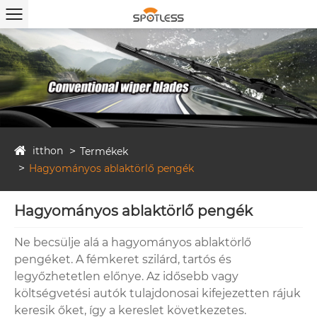
itthon
Termékek
Hagyományos ablaktörlő pengék
Hagyományos ablaktörlő pengék
Ne becsülje alá a hagyományos ablaktörlő
pengéket. A fémkeret szilárd, tartós és
legyőzhetetlen előnye. Az idősebb vagy
költségvetési autók tulajdonosai kifejezetten rájuk
keresik őket, így a kereslet következetes.