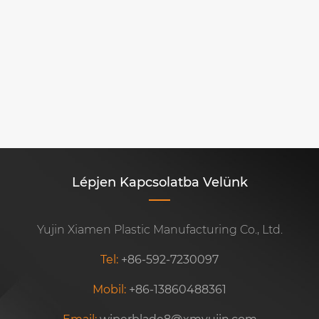
Meddig tart a szélvédő ablaktörlő
pengék?
Mutass többet >>
Lépjen Kapcsolatba Velünk
Yujin Xiamen Plastic Manufacturing Co., Ltd.
Tel:
+86-592-7230097
Mobil:
+86-13860488361