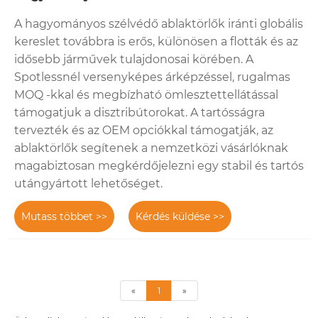
A hagyományos szélvédő ablaktörlők iránti globális
kereslet továbbra is erős, különösen a flották és az
idősebb járművek tulajdonosai körében. A
Spotlessnél versenyképes árképzéssel, rugalmas
MOQ -kkal és megbízható ömlesztettellátással
támogatjuk a disztribútorokat. A tartósságra
tervezték és az OEM opciókkal támogatják, az
ablaktörlők segítenek a nemzetközi vásárlóknak
magabiztosan megkérdőjelezni egy stabil és tartós
utángyártott lehetőséget.
Mutass többet >>
Kérdés küldése >>
«
1
»