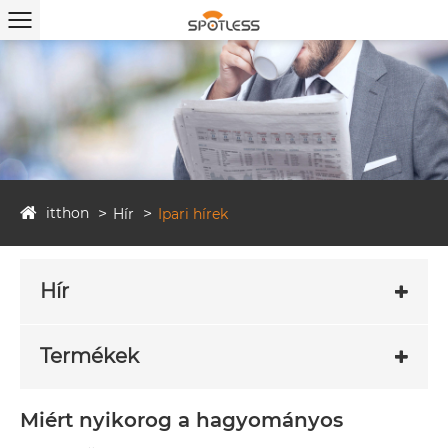
itthon
Hír
Ipari hírek
Hír
Termékek
Miért nyikorog a hagyományos