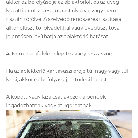
akkor ez befolyásolja az ablaktörlők és az üveg
közötti érintkezést, ugrást okozva, vagy nem
tisztán törölve. A szélvédő rendszeres tisztítása
alkoholtisztító folyadékkal vagy üvegtisztítóval
jelentősen javíthatja az ablaktörlő hatását.
4. Nem megfelelő telepítés vagy rossz szög
Ha az ablaktörlő kar tavaszi ereje túl nagy vagy túl
kicsi, akkor ez befolyásolja a törlési hatást.
A kopott vagy laza csatlakozók a pengék
ingadozhatnak vagy átugorhatnak.