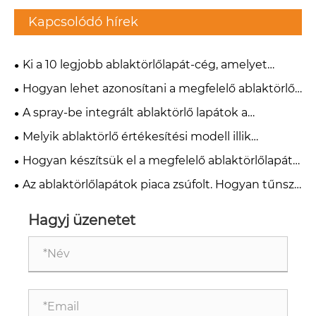
Kapcsolódó hírek
Ki a 10 legjobb ablaktörlőlapát-cég, amelyet
érdemes figyelni 2026-ban?
Hogyan lehet azonosítani a megfelelő ablaktörlő-
adapter típusokat bármely járműhöz
A spray-be integrált ablaktörlő lapátok a
következő növekedési lehetőség?
Melyik ablaktörlő értékesítési modell illik
legjobban vállalkozásához?
Hogyan készítsük el a megfelelő ablaktörlőlapát-
termékkeveréket egy új piac számára
Az ablaktörlőlapátok piaca zsúfolt. Hogyan tűnsz
ki?
Hagyj üzenetet