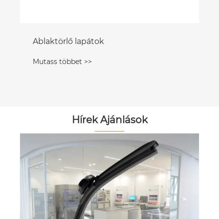
Hírek Ajánlások
Szeretné leegyszerűsíteni a Toyota
Corolla ablaktörlő szervizét? B2B
telepítési útmutató az Ön üzletéhez
Mutass többet >>