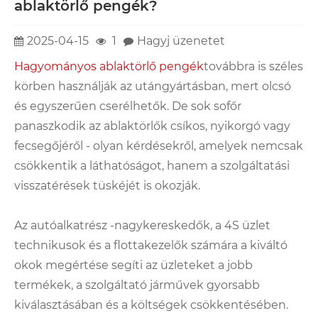
ablaktörlő pengék?
2025-04-15
1
Hagyj üzenetet
Hagyományos ablaktörlő pengék
továbbra is széles
körben használják az utángyártásban, mert olcsó
és egyszerűen cserélhetők. De sok sofőr
panaszkodik az ablaktörlők csíkos, nyikorgó vagy
fecsegőjéről - olyan kérdésekről, amelyek nemcsak
csökkentik a láthatóságot, hanem a szolgáltatási
visszatérések tüskéjét is okozják.
Az autóalkatrész -nagykereskedők, a 4S üzlet
technikusok és a flottakezelők számára a kiváltó
okok megértése segíti az üzleteket a jobb
termékek, a szolgáltató járművek gyorsabb
kiválasztásában és a költségek csökkentésében.