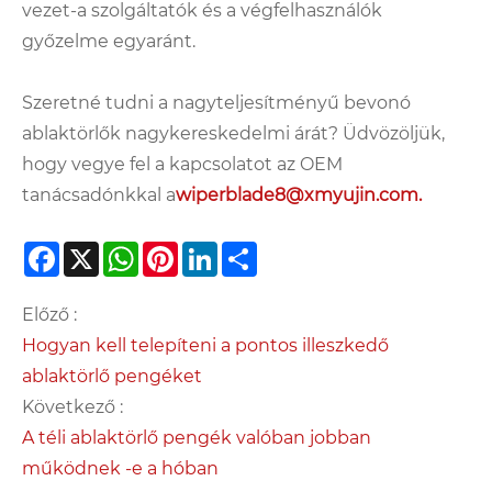
vezet-a szolgáltatók és a végfelhasználók
győzelme egyaránt.
Szeretné tudni a nagyteljesítményű bevonó
ablaktörlők nagykereskedelmi árát? Üdvözöljük,
hogy vegye fel a kapcsolatot az OEM
tanácsadónkkal a
wiperblade8@xmyujin.com.
Facebook
X
WhatsApp
Pinterest
LinkedIn
Share
Előző :
Hogyan kell telepíteni a pontos illeszkedő
ablaktörlő pengéket
Következő :
A téli ablaktörlő pengék valóban jobban
működnek -e a hóban