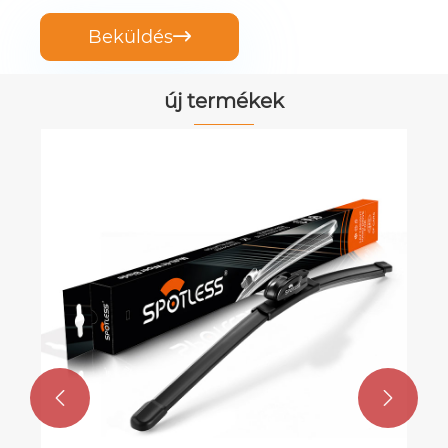
Beküldés

új termékek
Ablaktörlő pengék a Volvo számára
Mutass többet >>

