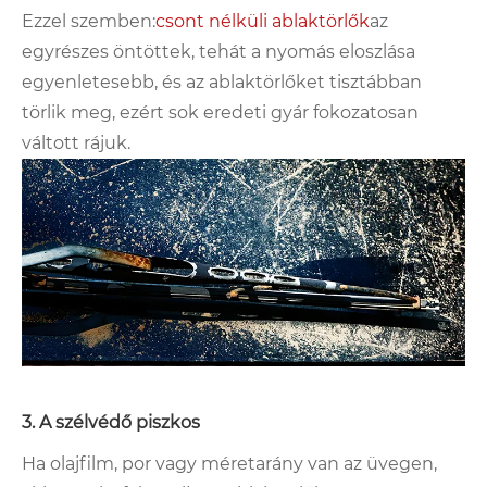
Ezzel szemben:
csont nélküli ablaktörlők
az
egyrészes öntöttek, tehát a nyomás eloszlása ​​
egyenletesebb, és az ablaktörlőket tisztábban
törlik meg, ezért sok eredeti gyár fokozatosan
váltott rájuk.
3. A szélvédő piszkos
Ha olajfilm, por vagy méretarány van az üvegen,