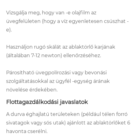
Vizsgálja meg, hogy van -e olajfilm az
üvegfelületen (hogy a víz egyenletesen csúszhat -
e).
Használjon rugó skálát az ablaktörlő karjának
(általában 7-12 newton) ellenőrzéséhez.
Párosítható üvegpolírozási vagy bevonási
szolgáltatásokkal az ügyfél -egység árának
növelése érdekében.
Flottagazdálkodási javaslatok
A durva éghajlatú területeken (például télen forró
sivatagok vagy sós utak) ajánlott az ablaktörlőket 6
havonta cserélni.