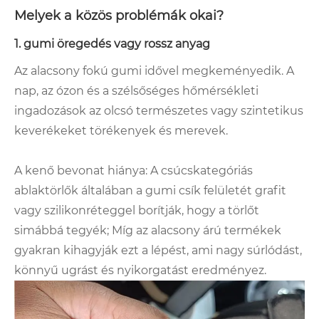
Melyek a közös problémák okai?
1. gumi öregedés vagy rossz anyag
Az alacsony fokú gumi idővel megkeményedik. A
nap, az ózon és a szélsőséges hőmérsékleti
ingadozások az olcsó természetes vagy szintetikus
keverékeket törékenyek és merevek.
A kenő bevonat hiánya: A csúcskategóriás
ablaktörlők általában a gumi csík felületét grafit
vagy szilikonréteggel borítják, hogy a törlőt
simábbá tegyék; Míg az alacsony árú termékek
gyakran kihagyják ezt a lépést, ami nagy súrlódást,
könnyű ugrást és nyikorgatást eredményez.