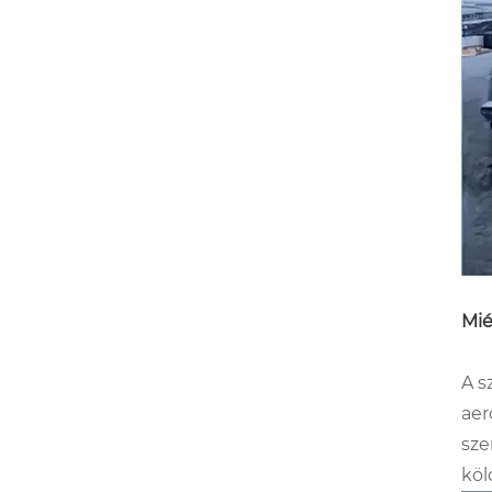
Mié
A s
aer
sze
köl