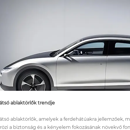
átsó ablaktörlők trendje
átsó ablaktörlők, amelyek a ferdehátúakra jellemzőek, m
rözi a biztonság és a kényelem fokozásának növekvő fon