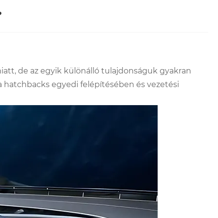
?
iatt, de az egyik különálló tulajdonságuk gyakran
 a hatchbacks egyedi felépítésében és vezetési