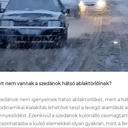
rt nem vannak a szedánok hátsó ablaktörlőinek?
zedánok nem igényelnek hátsó ablaktörlőket, mert a há
odinamikai kialakítás lehetővé teszi a levegő áramlását a
nnyeződést. Ezenkívül a szedánok különálló csomagtart
csönhatásba a külső elemekkel olyan gyakran, mint a fe