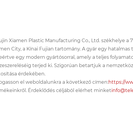
ujin Xiamen Plastic Manufacturing Co., Ltd. székhelye a 7
men City, a Kínai Fujian tartomány. A gyár egy hatalmas ter
eértve egy modern gyártósorral, amely a teljes folyamat
zeszereléséig terjed ki. Szigorúan betartjuk a nemzetk
tosítása érdekében.
ogasson el weboldalunkra a következő címen:
https://w
mékeinkről. Érdeklődés céljából elérhet minket
info@tel