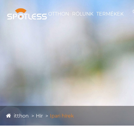
OTTHON
RÓLUNK
TERMÉKEK
itthon
Hír
Ipari hírek