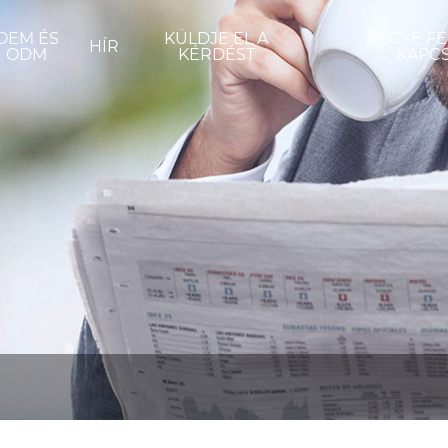
OEM ÉS
KÜLDJE EL A
VEGYE FE
HÍR
ODM
KÉRDÉST
KAPC