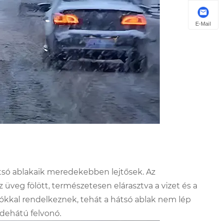
E-Mail
tsó ablakaik meredekebben lejtősek. Az
z üveg fölött, természetesen elárasztva a vizet és a
ókkal rendelkeznek, tehát a hátsó ablak nem lép
rdehátú felvonó.