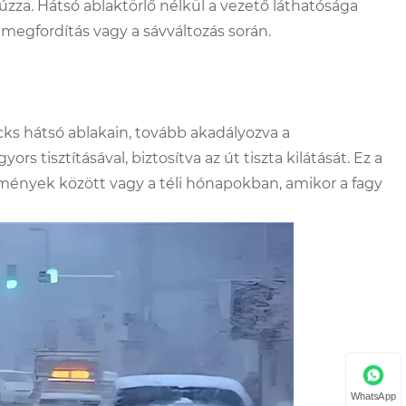
úzza. Hátsó ablaktörlő nélkül a vezető láthatósága
megfordítás vagy a sávváltozás során.
ks hátsó ablakain, tovább akadályozva a
s tisztításával, biztosítva az út tiszta kilátását. Ez a
lmények között vagy a téli hónapokban, amikor a fagy
WhatsApp