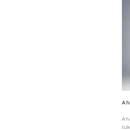
A h
A h
tük