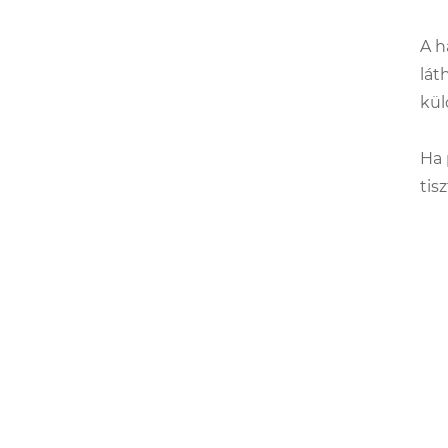
A h
lát
kül
Ha 
tis