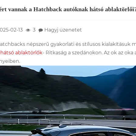
rt vannak a Hatchback autóknak hátsó ablaktörlői
025-02-13
3
Hagyj üzenetet
atchbacks népszerű gyakorlati és stílusos kialakításuk m
n
hátsó ablaktörlők
- Ritkaság a szedánokon. Az ok az oka
nyeiben.