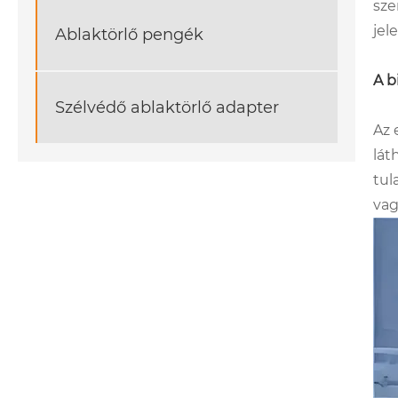
sze
jel
Ablaktörlő pengék
A b
Szélvédő ablaktörlő adapter
Az 
lát
tul
vag