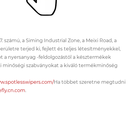
7. számú, a Siming Industrial Zone, a Meixi Road, a
ületre terjed ki, fejlett és teljes létesítményekkel,
ot a nyersanyag -feldolgozástól a késztermékek
özi minőségi szabványokat a kiváló termékminőség
ww.spotlesswipers.com/
Ha többet szeretne megtudni
efly.cn.com
.