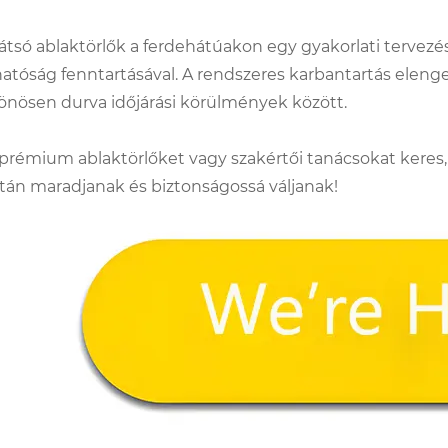
átsó ablaktörlők a ferdehátúakon egy gyakorlati tervezési
hatóság fenntartásával. A rendszeres karbantartás ele
önösen durva időjárási körülmények között.
prémium ablaktörlőket vagy szakértői tanácsokat keres,
ztán maradjanak és biztonságossá váljanak!