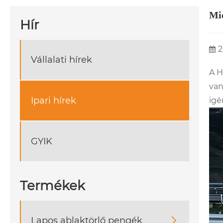
Mié
Hír
2
Vállalati hírek
A H
va
Ipari hírek
igé
GYIK
Termékek
Lapos ablaktörlő pengék
