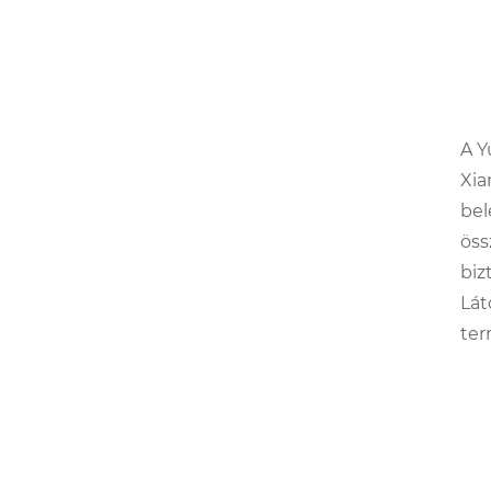
A Y
Xia
bel
öss
biz
Lát
ter