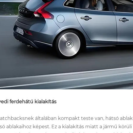
edi ferdehátú kialakítás
atchbacksnek általában kompakt teste van, hátsó ablak
só ablakaihoz képest. Ez a kialakítás miatt a jármű körüli