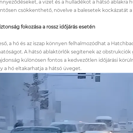
nnyeződéseket, a vizet és a hulladékot a hátsó ablakra h
entősen csökkenthető, növelve a balesetek kockázatát a 
iztonság fokozása a rossz időjárás esetén
eső, a hó és az iszap könnyen felhalmozódhat a Hatchbac
hatóságot. A hátsó ablaktörlők segítenek az obstrukciók gyor
ajdonság különösen fontos a kedvezőtlen időjárási körü
y a hó eltakarhatja a hátsó üveget.