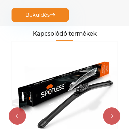
Beküldés

Kapcsolódó termékek

