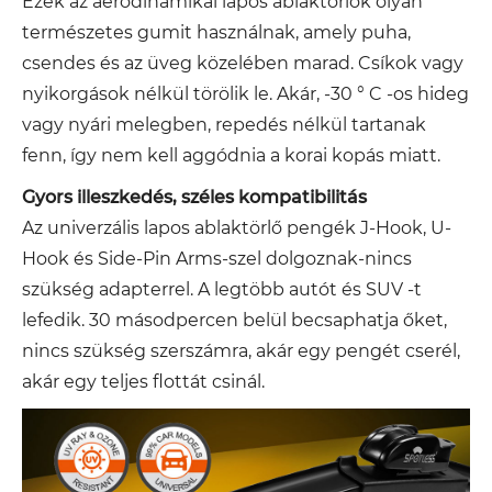
Ezek az aerodinamikai lapos ablaktörlők olyan
természetes gumit használnak, amely puha,
csendes és az üveg közelében marad. Csíkok vagy
nyikorgások nélkül törölik le. Akár, -30 ° C -os hideg
vagy nyári melegben, repedés nélkül tartanak
fenn, így nem kell aggódnia a korai kopás miatt.
Gyors illeszkedés, széles kompatibilitás
Az univerzális lapos ablaktörlő pengék J-Hook, U-
Hook és Side-Pin Arms-szel dolgoznak-nincs
szükség adapterrel. A legtöbb autót és SUV -t
lefedik. 30 másodpercen belül becsaphatja őket,
nincs szükség szerszámra, akár egy pengét cserél,
akár egy teljes flottát csinál.