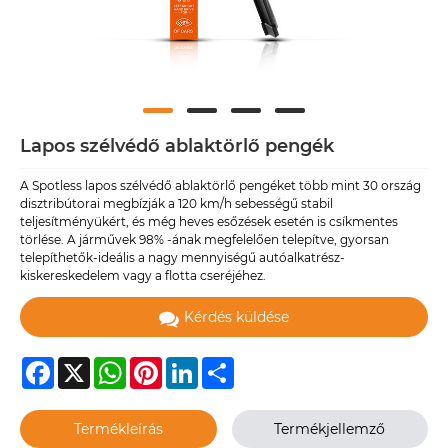
Lapos szélvédő ablaktörlő pengék
A Spotless lapos szélvédő ablaktörlő pengéket több mint 30 ország
disztribútorai megbízják a 120 km/h sebességű stabil
teljesítményükért, és még heves esőzések esetén is csíkmentes
törlése. A járművek 98% -ának megfelelően telepítve, gyorsan
telepíthetők-ideális a nagy mennyiségű autóalkatrész-
kiskereskedelem vagy a flotta cseréjéhez.
Kérdés küldése
Facebook
X
WhatsApp
Pinterest
LinkedIn
Share
Termékleírás
Termékjellemző