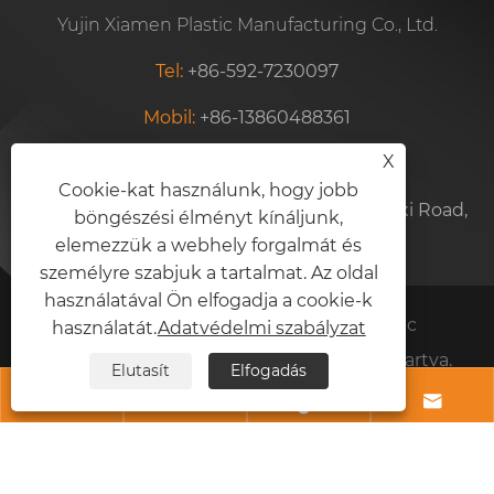
Yujin Xiamen Plastic Manufacturing Co., Ltd.
Tel:
+86-592-7230097
Mobil:
+86-13860488361
X
Email:
wiperblade8@xmyujin.com
Cookie-kat használunk, hogy jobb
Cím:
Unit 102, No. 77, Siming Ind. Zone, Meixi Road,
böngészési élményt kínáljunk,
Xiamen, Fujian, Kína
elemezzük a webhely forgalmát és
személyre szabjuk a tartalmat. Az oldal
használatával Ön elfogadja a cookie-k
Copyright © 2024 Yujin Xiamen Plastic
használatát.
Adatvédelmi szabályzat
Manufacturing Co., Ltd. Minden jog fenntartva.
Elutasít
Elfogadás
Links
Sitemap
RSS
XML
Adatvédelmi szabályzat



