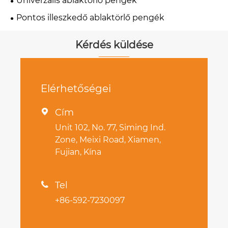
Univerzális ablaktörlő pengék
Pontos illeszkedő ablaktörlő pengék
Kérdés küldése
Elérhetőségei
Cím

Unit 102, No. 77, Siming Ind.
Zone, Meixi Road, Xiamen,
Fujian, Kína
Tel

+86-592-7230097